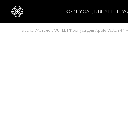
КОРПУСА ДЛЯ APPLE W
Главная
/
Каталог
/
OUTLET
/
Корпуса для Apple Watch 44 