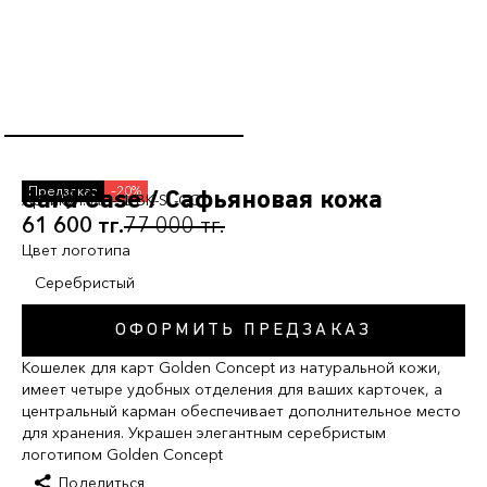
–20%
Card Case / Сафьяновая кожа
Артикул:
AC-SL-BK-SL-CC
61 600 тг.
77 000 тг.
Цвет логотипа
Серебристый
ОФОРМИТЬ ПРЕДЗАКАЗ
Кошелек для карт Golden Concept из натуральной кожи,
имеет четыре удобных отделения для ваших карточек, а
центральный карман обеспечивает дополнительное место
для хранения. Украшен элегантным серебристым
логотипом Golden Concept
Поделиться