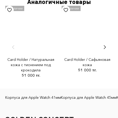
Аналогичные товары
Golden Concept
Shopify tags
ACCall, wallets
Материал
Натуральная кожа
Цвет
Чёрный
Card Holder / Натуральная
Card Holder / Сафьяновая
кожа с тиснением под
кожа
крокодила
51 000 тг.
51 000 тг.
Корпуса для Apple Watch 41мм
Корпуса для Apple Watch 45мм