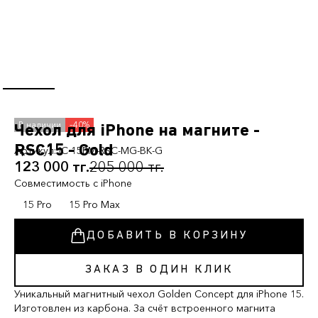
–40%
Чехол для iPhone на магните -
RSС15 - Gold
Артикул:
IC-15PM-RSC-MG-BK-G
123 000 тг.
205 000 тг.
Совместимость с iPhone
15 Pro
15 Pro Max
ДОБАВИТЬ В КОРЗИНУ
ЗАКАЗ В ОДИН КЛИК
Уникальный магнитный чехол Golden Concept для iPhone 15.
Изготовлен из карбона. За счёт встроенного магнита