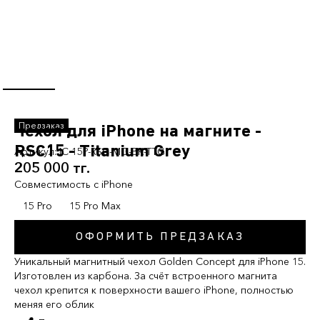
Чехол для iPhone на магните -
RSС15 - Titanium Grey
Артикул:
IC-15P-RSC-MG-BK-TTG
205 000 тг.
Совместимость с iPhone
15 Pro
15 Pro Max
ОФОРМИТЬ ПРЕДЗАКАЗ
Уникальный магнитный чехол Golden Concept для iPhone 15.
Изготовлен из карбона. За счёт встроенного магнита
чехол крепится к поверхности вашего iPhone, полностью
меняя его облик