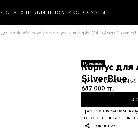
ATCH
ЧЕХЛЫ ДЛЯ IPHONE
АКСЕССУАРЫ
 для Apple Watch 46 мм
/
Корпуса для Apple Watch 46мм Crown Edit
Корпус для 
SilverBlue
Артикул:
WC-CRCS46-SL
687 000 тг.
О
Представляем вам новую
которая сочетает класс
Поделиться