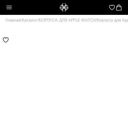
Главная
/
Каталог
/
КОРПУСА ДЛЯ APPLE WATCH
/
Корпуса для Ap