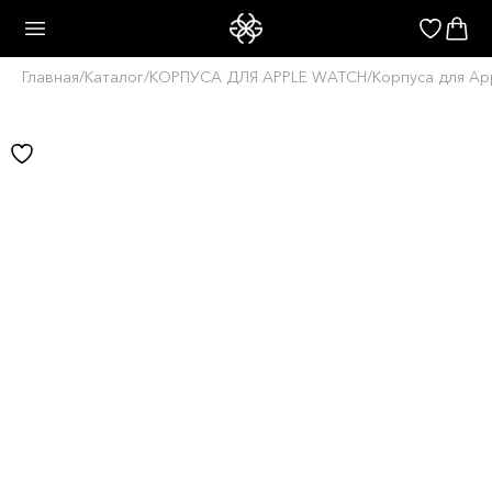
Главная
/
Каталог
/
КОРПУСА ДЛЯ APPLE WATCH
/
Корпуса для Ap