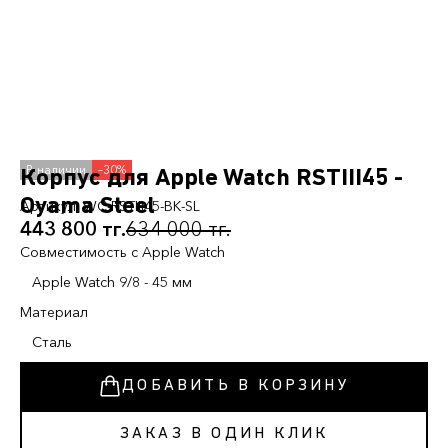
–30%
Корпус для Apple Watch RSTIII45 -
Oyama Steel
Артикул:
WC-RSTIII45-BK-SL
443 800 тг.
634 000 тг.
Cовместимость с Apple Watch
Apple Watch 9/8 - 45 мм
Материал
Сталь
ДОБАВИТЬ В КОРЗИНУ
ЗАКАЗ В ОДИН КЛИК