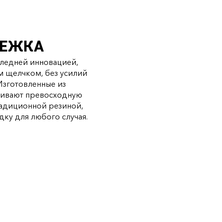
ТЕЖКА
следней инновацией,
 щелчком, без усилий
Изготовленные из
чивают превосходную
радиционной резиной,
дку для любого случая.