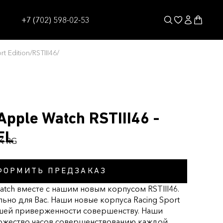
+7 (702) 598-02-53
t Edition
/
RSTIII46
/
pple Watch RSTIII46 -
EL
BK-RG
ФОРМИТЬ ПРЕДЗАКАЗ
atch вместе с нашим новым корпусом RSTIII46.
ьно для Вас. Наши новые корпуса Racing Sport
шей приверженности совершенству. Наши
ожество часов совершенствованию каждой