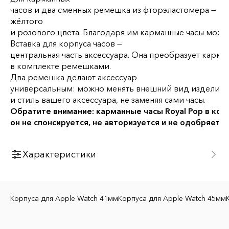
часов
и
два
сменных
ремешка
из
фторэластомера
—
жёлтого
и
розового
цвета.
Благодаря
им
карманные
часы
можн
Вставка
для
корпуса
часов
—
центральная
часть
аксессуара.
Она
преобразует
карма
в комплекте
ремешками.
Два
ремешка
делают аксессуар
универсальным
:
можно
менять
внешний
вид
изделия,
и стиль вашего аксессуара
,
не
заменяя
сами
часы.
Обратите
внимание:
карманные
часы
Royal
Pop
в
ком
он
не
спонсируется,
не
авторизуется
и
не
одобряется
Характеристики
Бренд
Golden Concept
Корпуса для Apple Watch 41мм
Корпуса для Apple Watch 45мм
Цвет ремешка
Жёлтый, Розовый