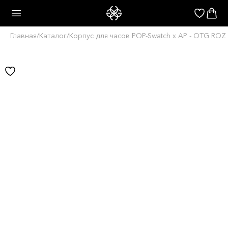
Главная
/
Каталог
/
Корпус для часов POP-Swatch x AP - OTG ROZ