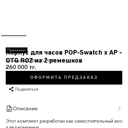
Корпус для часов POP-Swatch x AP -
OTG ROZ из 2 ремешков
Артикул:
WC-RP-MO-PK-YL
260 000 тг.
ОФОРМИТЬ ПРЕДЗАКАЗ
Поделиться
Описание
Этот
комплект
разработан
как
самостоятельный
аксес
для карманных