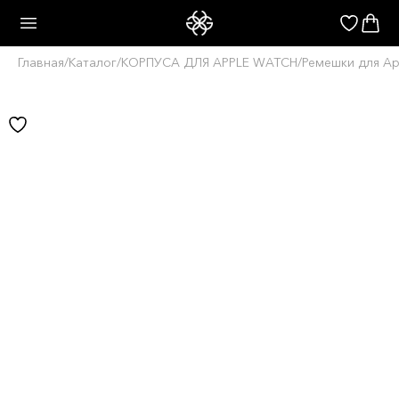
Главная
/
Каталог
/
КОРПУСА ДЛЯ APPLE WATCH
/
Ремешки для Ap