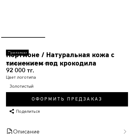
Портмоне / Натуральная кожа с
тиснением под крокодила
Артикул:
AC-CE-BK-G-W
92 000 тг.
Цвет логотипа
Золотистый
ОФОРМИТЬ ПРЕДЗАКАЗ
Поделиться
Описание