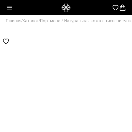
Главная
/
Каталог
/
Портмоне / Натуральная кожа с тиснением п